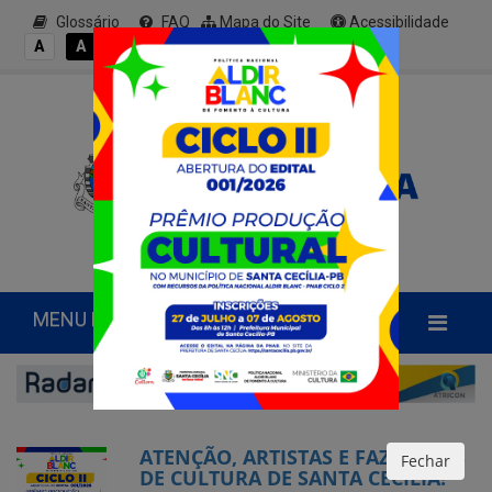
Glossário
FAQ
Mapa do Site
Acessibilidade
A+
A
A
A
A-
MENU PRINCIPAL
ATENÇÃO, ARTISTAS E FAZEDORES
Fechar
DE CULTURA DE SANTA CECÍLIA!