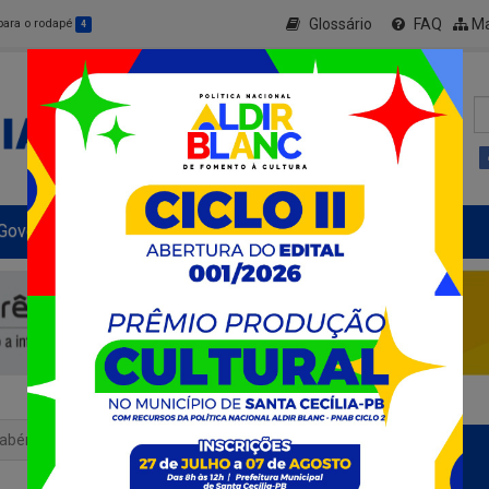
Glossário
FAQ
Ma
 para o rodapé
4
Governo Municipal
Informe-se
+ Transparência
rabéns!