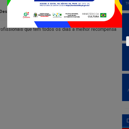
T
Destaque
rofissionais que tem todos os dias a melhor recompensa