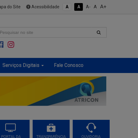
A+
A
pa do Site
Acessibilidade
A
A
A-
Serviços Digitais
Fale Conosco
PORTAL DA
TRANSPARÊNCIA
OUVIDORIA