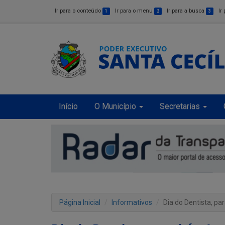
Ir para o conteúdo
Ir para o menu
Ir para a busca
Ir
1
2
3
Início
O Município
Secretarias
Página Inicial
Informativos
Dia do Dentista, pa