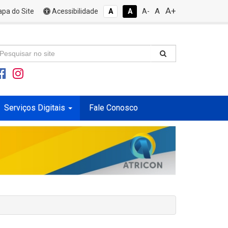
A+
A
pa do Site
Acessibilidade
A
A
A-
Serviços Digitais
Fale Conosco