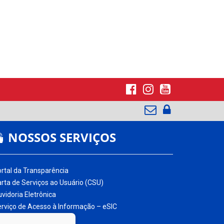
NOSSOS SERVIÇOS
rtal da Transparência
rta de Serviços ao Usuário (CSU)
vidoria Eletrônica
rviço de Acesso à Informação – eSIC
ossário