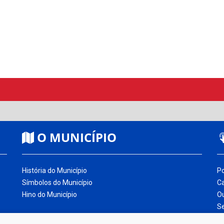
O MUNICÍPIO
História do Município
Po
Símbolos do Município
Ca
Hino do Município
Ou
Se
Gl