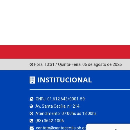
Hora:
13:31
/
Quinta-Feira
,
06 de agosto de 2026
INSTITUCIONAL
CNPJ: 01.612.643/0001-59
Av. Santa Cecília, nº 214.
Atendimento: 07:00hs às 13:00hs
(83) 3642-1006
contato@santacecilia.pb.gov.br