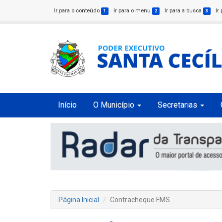
Ir para o conteúdo
Ir para o menu
Ir para a busca
Ir
1
2
3
Início
O Município
Secretarias
Página Inicial
Contracheque FMS