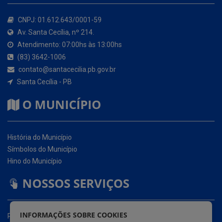
Atendimento: 07:00hs às 13:00hs
(83) 3642-1006
contato@santacecilia.pb.gov.br
Santa Cecília - PB
O MUNICÍPIO
História do Município
Símbolos do Município
Hino do Município
NOSSOS SERVIÇOS
Portal da Transparência
Carta de Serviços ao Usuário (CSU)
Ouvidoria Eletrônica
Serviço de Acesso à Informação – eSIC
INFORMAÇÕES SOBRE COOKIES
Glossário