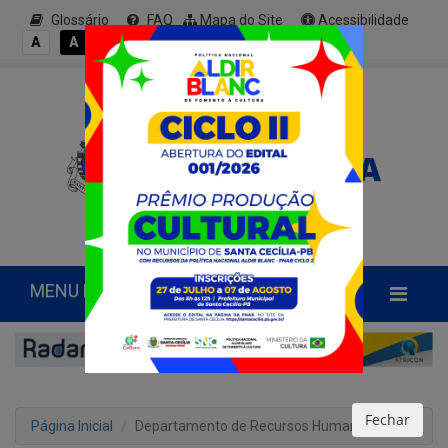
Glossário
FAQ
Mapa do Site
Acessibilidade
A+
A
A
A
A-
MENU PRINCIPAL
Fechar
Página Inicial
Departamento de Recursos Humanos