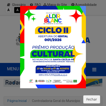
Glossário
FAQ
Mapa do Site
Acessibilidade
A+
A
A
A
A-
MENU PRINCIPAL
Fechar
Página Inicial
Controladoria Geral do Município