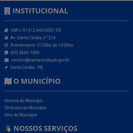
CNPJ: 01.612.643/0001-59
Av. Santa Cecília, nº 214.
Atendimento: 07:00hs às 13:00hs
(83) 3642-1006
contato@santacecilia.pb.gov.br
Santa Cecília - PB
O MUNICÍPIO
História do Município
Símbolos do Município
Hino do Município
NOSSOS SERVIÇOS
Portal da Transparência
Carta de Serviços ao Usuário (CSU)