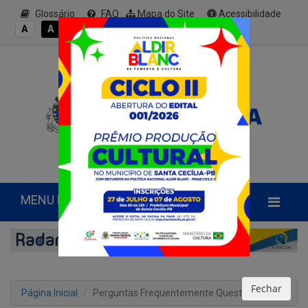
Glossário
FAQ
Mapa do Site
Acessibilidade
A+
A
A
A
A-
MENU PRINCIPAL
Fechar
Página Inicial
Perguntas Frequentemente Questionadas