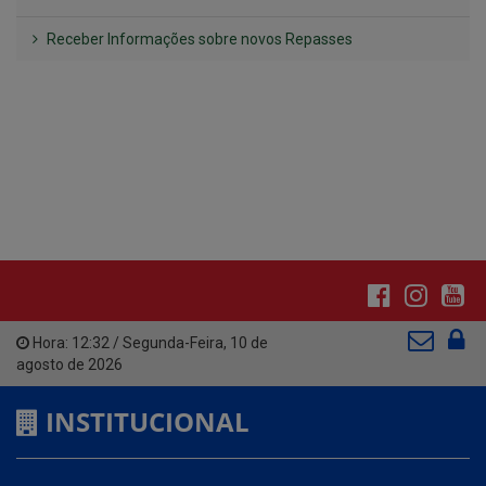
Hora:
12:32
/
Segunda-Feira
,
10 de
agosto de 2026
INSTITUCIONAL
CNPJ: 01.612.643/0001-59
Av. Santa Cecília, nº 214.
Atendimento: 07:00hs às 13:00hs
(83) 3642-1006