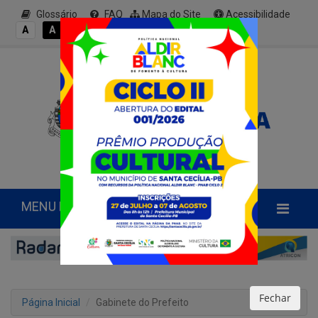
Glossário
FAQ
Mapa do Site
Acessibilidade
A+
A
A
A
A-
MENU PRINCIPAL
Fechar
Página Inicial
Gabinete do Prefeito