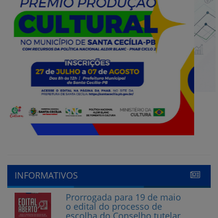
INFORMATIVOS
Prorrogada para 19 de maio
o edital do processo de
escolha do Conselho tutelar
15 de maio de 2023
Abertas as inscrições para
Conselheiro Tutelar em