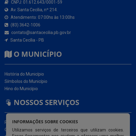
contato@santacecilia.pb.gov.br
Santa Cecília - PB
O MUNICÍPIO
História do Município
Símbolos do Município
Hino do Município
NOSSOS SERVIÇOS
Portal da Transparência
Carta de Serviços ao Usuário (CSU)
Ouvidoria Eletrônica
Serviço de Acesso à Informação – eSIC
INFORMAÇÕES SOBRE COOKIES
Glossário
Utilizamos serviços de terceiros que utilizam cookies.
Mapa do Site