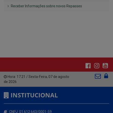
Hora:
17:21
/
Sexta-Feira
,
07 de agosto
de 2026
INSTITUCIONAL
CNPJ: 01.612.643/0001-59
Av. Santa Cecília, nº 214.
Atendimento: 07:00hs às 13:00hs
(83) 3642-1006