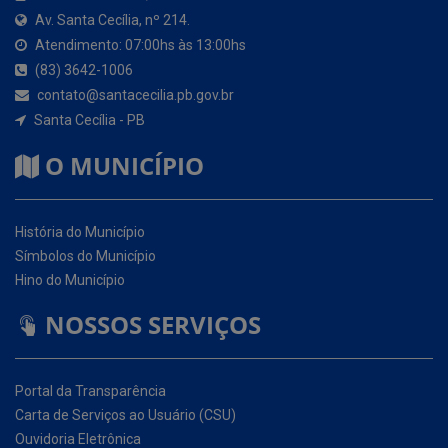
contato@santacecilia.pb.gov.br
Santa Cecília - PB
O MUNICÍPIO
História do Município
Símbolos do Município
Hino do Município
NOSSOS SERVIÇOS
Portal da Transparência
Carta de Serviços ao Usuário (CSU)
Ouvidoria Eletrônica
Serviço de Acesso à Informação – eSIC
Glossário
Mapa do Site
Perguntas Frequentemente Questionadas