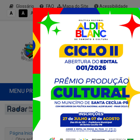
Glossário
FAQ
Mapa do Site
Acessibilidade
A+
A
A
A
A-
MENU PRINCIPAL
Página Inicial
Notícias
Obra asfáltica e canalização de água potável em nosso