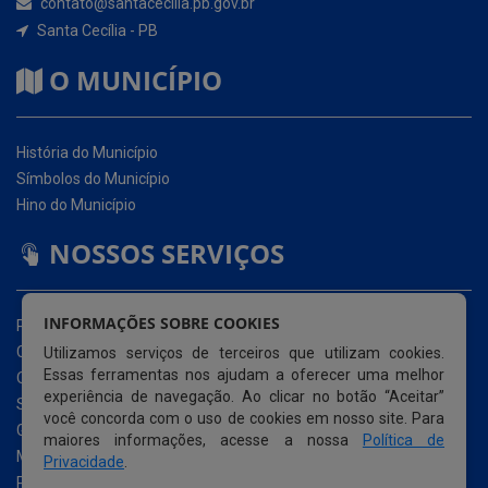
História do Município
Símbolos do Município
Hino do Município
NOSSOS SERVIÇOS
Portal da Transparência
Carta de Serviços ao Usuário (CSU)
Ouvidoria Eletrônica
Serviço de Acesso à Informação – eSIC
INFORMAÇÕES SOBRE COOKIES
Glossário
Utilizamos serviços de terceiros que utilizam cookies.
Mapa do Site
Essas ferramentas nos ajudam a oferecer uma melhor
Perguntas Frequentemente Questionadas
experiência de navegação. Ao clicar no botão “Aceitar”
Acessibilidade
você concorda com o uso de cookies em nosso site. Para
maiores informações, acesse a nossa
Política de
Privacidade
.
© Copyright 2026 Prefeitura Municipal de Santa Cecília |