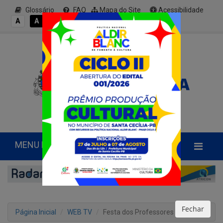
Glossário
FAQ
Mapa do Site
Acessibilidade
A+
A
A
A
A-
MENU PRINCIPAL
Fechar
Página Inicial
WEB TV
Festa dos Professores