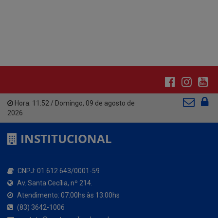
Hora:
11:52
/
Domingo
,
09 de agosto de
2026
INSTITUCIONAL
CNPJ: 01.612.643/0001-59
Av. Santa Cecília, nº 214.
Atendimento: 07:00hs às 13:00hs
(83) 3642-1006
contato@santacecilia.pb.gov.br
Santa Cecília - PB
O MUNICÍPIO