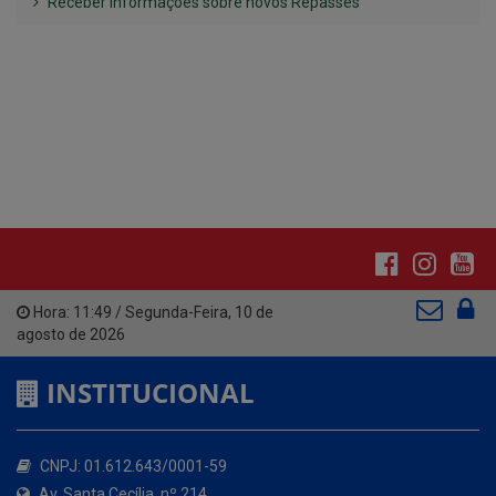
Hora:
11:49
/
Segunda-Feira
,
10 de
agosto de 2026
INSTITUCIONAL
CNPJ: 01.612.643/0001-59
Av. Santa Cecília, nº 214.
Atendimento: 07:00hs às 13:00hs
(83) 3642-1006
contato@santacecilia.pb.gov.br