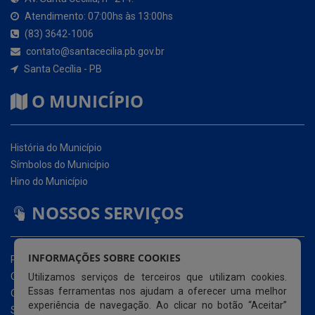
Santa Cecília - PB
O MUNICÍPIO
História do Município
Símbolos do Município
Hino do Município
NOSSOS SERVIÇOS
Portal da Transparência
Carta de Serviços ao Usuário (CSU)
Ouvidoria Eletrônica
Serviço de Acesso à Informação – eSIC
INFORMAÇÕES SOBRE COOKIES
Glossário
Utilizamos serviços de terceiros que utilizam cookies.
Mapa do Site
Essas ferramentas nos ajudam a oferecer uma melhor
Perguntas Frequentemente Questionadas
experiência de navegação. Ao clicar no botão “Aceitar”