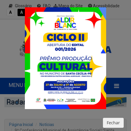
Glossário
FAQ
Mapa do Site
Acessibilidade
A+
A
A
A
A-
MENU PRINCIPAL
Fechar
Página Inicial
Notícias
9ª Conferência Municipal de Assistência Social | Santa