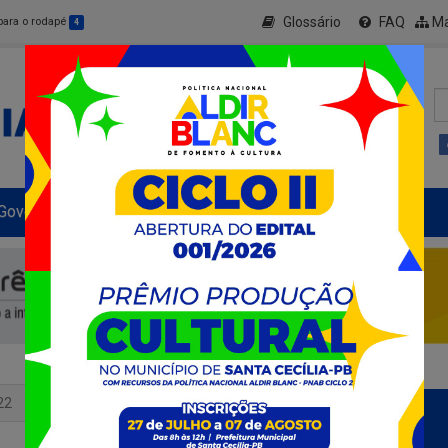
Glossário
FAQ
Ma
 para o rodapé
4
Governo Municipal
Informe-se
+ Transparência
22