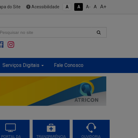
A+
A
pa do Site
Acessibilidade
A
A
A-
Serviços Digitais
Fale Conosco
PORTAL DA
TRANSPARÊNCIA
OUVIDORIA