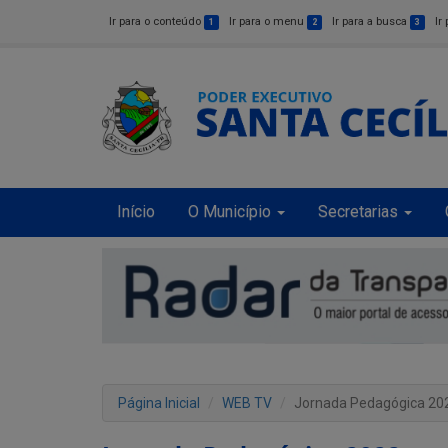
Ir para o conteúdo
Ir para o menu
Ir para a busca
Ir
1
2
3
Início
O Município
Secretarias
Página Inicial
WEB TV
Jornada Pedagógica 20