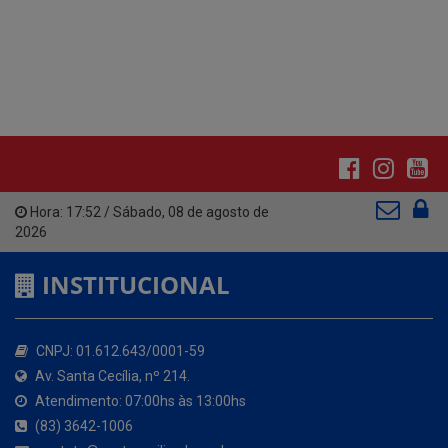
Hora:
17:52
/
Sábado
,
08 de agosto de
2026
INSTITUCIONAL
CNPJ: 01.612.643/0001-59
Av. Santa Cecília, nº 214.
Atendimento: 07:00hs às 13:00hs
(83) 3642-1006
contato@santacecilia.pb.gov.br
Santa Cecília - PB
O MUNICÍPIO