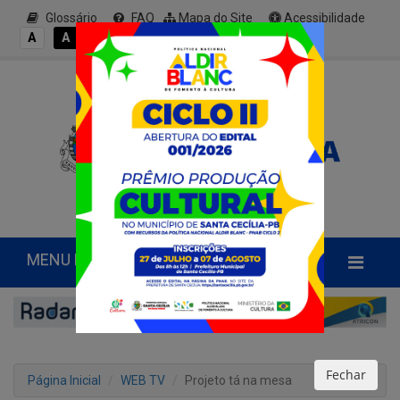
Glossário
FAQ
Mapa do Site
Acessibilidade
A+
A
A
A
A-
MENU PRINCIPAL
Fechar
Página Inicial
WEB TV
Projeto tá na mesa