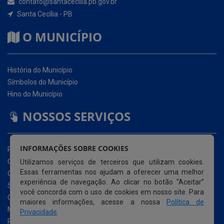
História do Município
Símbolos do Município
Hino do Município
NOSSOS SERVIÇOS
Portal da Transparência
Carta de Serviços ao Usuário (CSU)
Ouvidoria Eletrônica
Serviço de Acesso à Informação – eSIC
INFORMAÇÕES SOBRE COOKIES
Glossário
Utilizamos serviços de terceiros que utilizam cookies.
Mapa do Site
Essas ferramentas nos ajudam a oferecer uma melhor
Perguntas Frequentemente Questionadas
experiência de navegação. Ao clicar no botão “Aceitar”
Acessibilidade
você concorda com o uso de cookies em nosso site. Para
maiores informações, acesse a nossa
Política de
Privacidade
.
© Copyright 2026 Prefeitura Municipal de Santa Cecília |