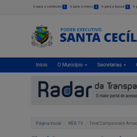
Ir para o conteúdo
Ir para o menu
Ir para a busca
Ir
1
2
3
Início
O Município
Secretarias
Página Inicial
WEB TV
Final Campeonato Ama