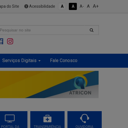
A+
A
pa do Site
Acessibilidade
A
A
A-
Serviços Digitais
Fale Conosco
PORTAL DA
TRANSPARÊNCIA
OUVIDORIA