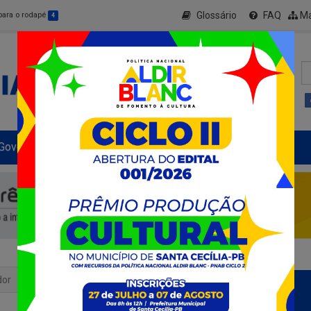
Glossário
FAQ
Ma
 para o rodapé
4
Governo Municipal
Informe-se
+ Transparência
dor