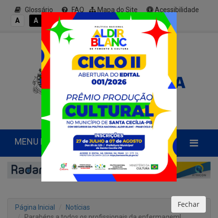
Glossário
FAQ
Mapa do Site
Acessibilidade
A+
A
A
A
A-
MENU PRINCIPAL
Fechar
Página Inicial
Notícias
Parabéns a todos os profissionais da enfermagem!