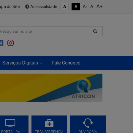
A+
A
pa do Site
Acessibilidade
A
A
A-
Serviços Digitais
Fale Conosco
PORTAL DA
TRANSPARÊNCIA
OUVIDORIA