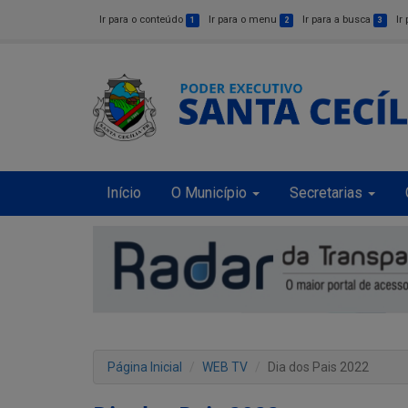
Ir para o conteúdo
Ir para o menu
Ir para a busca
Ir
1
2
3
Início
O Município
Secretarias
Página Inicial
WEB TV
Dia dos Pais 2022