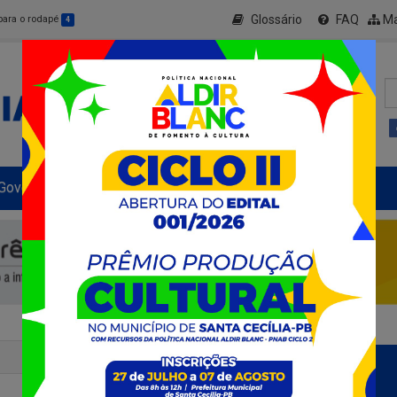
Glossário
FAQ
Ma
 para o rodapé
4
Governo Municipal
Informe-se
+ Transparência