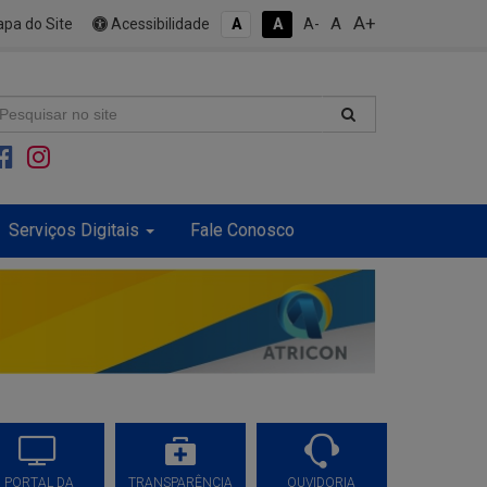
A+
A
pa do Site
Acessibilidade
A
A
A-
Serviços Digitais
Fale Conosco
PORTAL DA
TRANSPARÊNCIA
OUVIDORIA