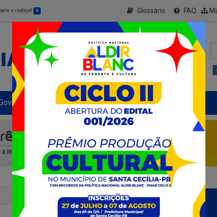
Glossário
FAQ
Ma
 para o rodapé
4
Governo Municipal
Informe-se
+ Transparência