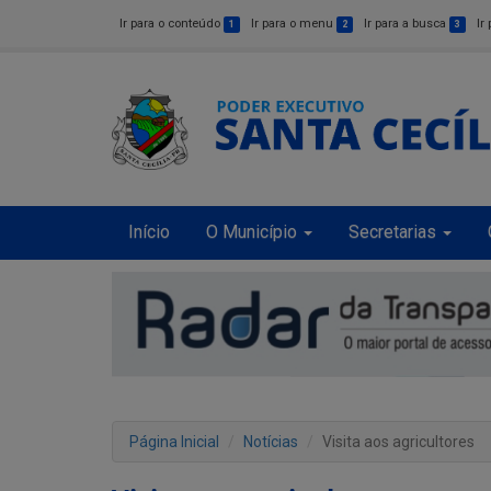
Ir para o conteúdo
Ir para o menu
Ir para a busca
Ir
1
2
3
Início
O Município
Secretarias
Página Inicial
Notícias
Visita aos agricultores