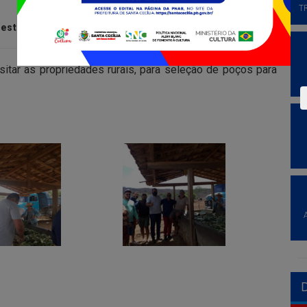
T
estaque
isitar as propriedades rurais, para seleção de poços para