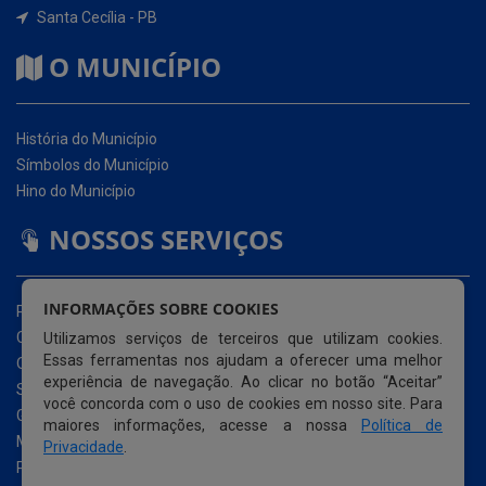
História do Município
Símbolos do Município
Hino do Município
NOSSOS SERVIÇOS
Portal da Transparência
Carta de Serviços ao Usuário (CSU)
Ouvidoria Eletrônica
Serviço de Acesso à Informação – eSIC
INFORMAÇÕES SOBRE COOKIES
Glossário
Utilizamos serviços de terceiros que utilizam cookies.
Mapa do Site
Essas ferramentas nos ajudam a oferecer uma melhor
Perguntas Frequentemente Questionadas
experiência de navegação. Ao clicar no botão “Aceitar”
Acessibilidade
você concorda com o uso de cookies em nosso site. Para
maiores informações, acesse a nossa
Política de
Privacidade
.
© Copyright 2026 Prefeitura Municipal de Santa Cecília |