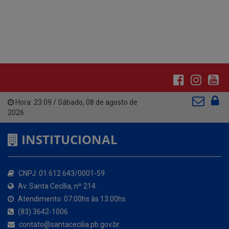
Hora:
23:09
/
Sábado
,
08 de agosto de
2026
INSTITUCIONAL
CNPJ: 01.612.643/0001-59
Av. Santa Cecília, nº 214.
Atendimento: 07:00hs às 13:00hs
(83) 3642-1006
contato@santacecilia.pb.gov.br
Santa Cecília - PB
O MUNICÍPIO