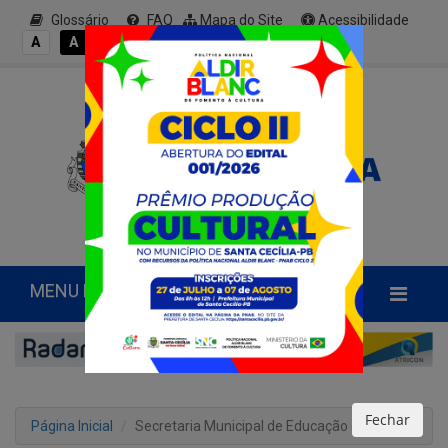
Glossário
FAQ
Mapa do Site
Acessibilidade
A+
A
A
A
A-
MENU PRINCIPAL
Fechar
Página Inicial
Secretaria Municipal de Educação e Cultura