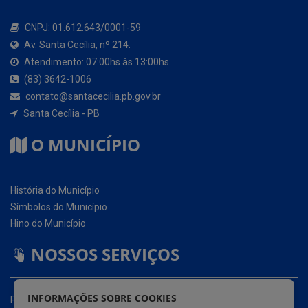
Atendimento: 07:00hs às 13:00hs
(83) 3642-1006
contato@santacecilia.pb.gov.br
Santa Cecília - PB
O MUNICÍPIO
História do Município
Símbolos do Município
Hino do Município
NOSSOS SERVIÇOS
Portal da Transparência
Carta de Serviços ao Usuário (CSU)
Ouvidoria Eletrônica
Serviço de Acesso à Informação – eSIC
INFORMAÇÕES SOBRE COOKIES
Glossário