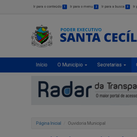
Ir para o conteúdo
Ir para o menu
Ir para a busca
Ir
1
2
3
Início
O Município
Secretarias
Página Inicial
Ouvidoria Municipal