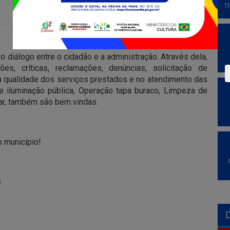
T
o diálogo entre o cidadão e a administração. Através dela,
s, críticas, reclamações, denúncias, solicitação de
a qualidade dos serviços prestados e no atendimento das
 iluminação pública, Operação tapa buraco, Limpeza de
ular, também são bem vindas.
 município!
s