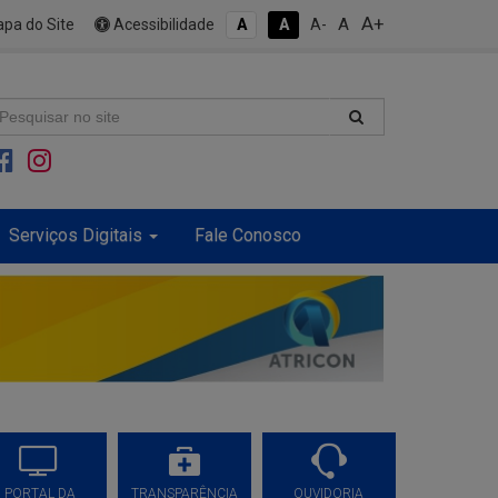
A+
A
pa do Site
Acessibilidade
A
A
A-
Serviços Digitais
Fale Conosco
PORTAL DA
TRANSPARÊNCIA
OUVIDORIA