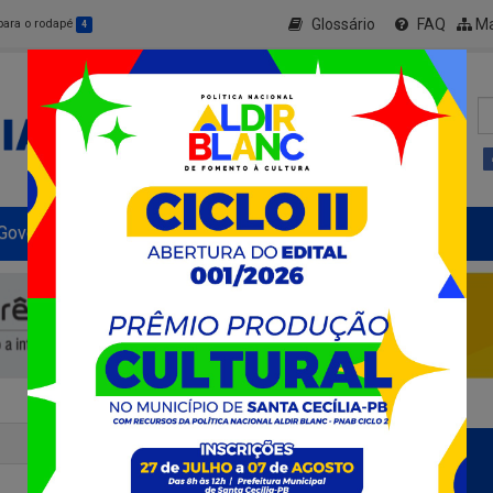
Glossário
FAQ
Ma
 para o rodapé
4
Governo Municipal
Informe-se
+ Transparência