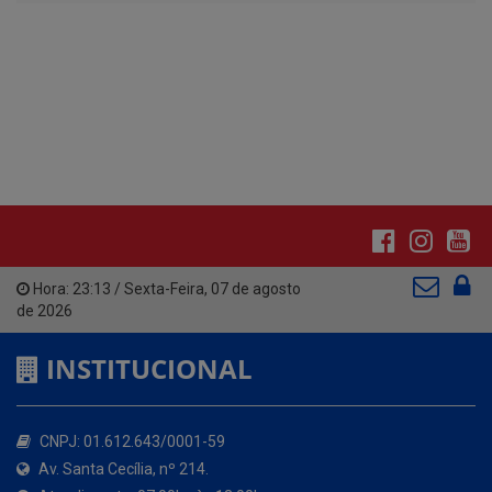
Hora:
23:13
/
Sexta-Feira
,
07 de agosto
de 2026
INSTITUCIONAL
CNPJ: 01.612.643/0001-59
Av. Santa Cecília, nº 214.
Atendimento: 07:00hs às 13:00hs
(83) 3642-1006
contato@santacecilia.pb.gov.br
Santa Cecília - PB