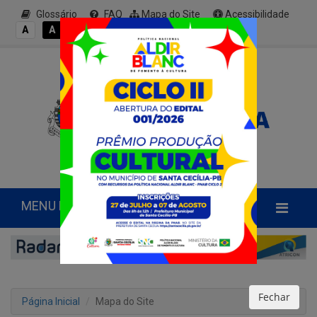
Glossário
FAQ
Mapa do Site
Acessibilidade
A+
A
A
A
A-
MENU PRINCIPAL
Fechar
Página Inicial
Mapa do Site