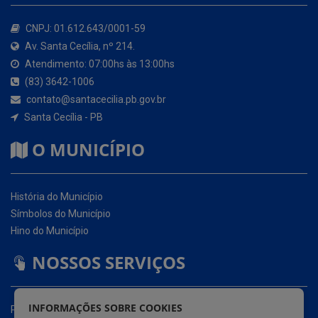
Atendimento: 07:00hs às 13:00hs
(83) 3642-1006
contato@santacecilia.pb.gov.br
Santa Cecília - PB
O MUNICÍPIO
História do Município
Símbolos do Município
Hino do Município
NOSSOS SERVIÇOS
Portal da Transparência
Carta de Serviços ao Usuário (CSU)
Ouvidoria Eletrônica
Serviço de Acesso à Informação – eSIC
INFORMAÇÕES SOBRE COOKIES
Glossário