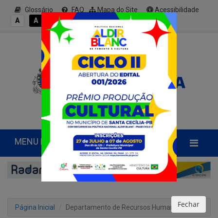
Glossário
FAQ
Mapa do Site
Acessibilidade
A+
A
A
A
A-
MENU PRINCIPAL
Fechar
Página Inicial
Departamento de Recursos Humanos