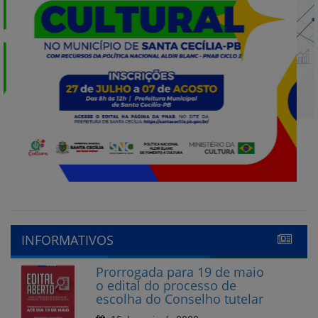
INFORMATIVOS
Prorrogada para 19 de maio
o edital do processo de
escolha do Conselho tutelar
15 de maio de 2023
Abertas as inscrições para
Conselheiro Tutelar em
Santa Cecília