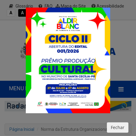
Glossário
FAQ
Mapa do Site
Acessibilidade
A+
A
A
A
A-
MENU PRINCIPAL
Fechar
Página Inicial
Norma da Estrutura Organizacional