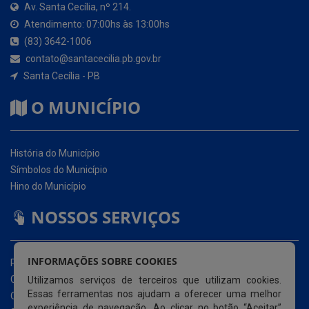
Santa Cecília - PB
O MUNICÍPIO
História do Município
Símbolos do Município
Hino do Município
NOSSOS SERVIÇOS
Portal da Transparência
Carta de Serviços ao Usuário (CSU)
Ouvidoria Eletrônica
Serviço de Acesso à Informação – eSIC
INFORMAÇÕES SOBRE COOKIES
Glossário
Utilizamos serviços de terceiros que utilizam cookies.
Mapa do Site
Essas ferramentas nos ajudam a oferecer uma melhor
Perguntas Frequentemente Questionadas
experiência de navegação. Ao clicar no botão “Aceitar”