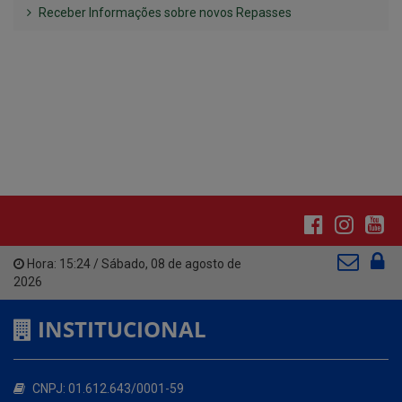
Hora:
15:24
/
Sábado
,
08 de agosto de
2026
INSTITUCIONAL
CNPJ: 01.612.643/0001-59
Av. Santa Cecília, nº 214.
Atendimento: 07:00hs às 13:00hs
(83) 3642-1006
contato@santacecilia.pb.gov.br