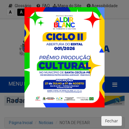
Glossário
FAQ
Mapa do Site
Acessibilidade
A+
A
A
A
A-
MENU PRINCIPAL
Fechar
Página Inicial
Notícias
NOTA DE PESAR