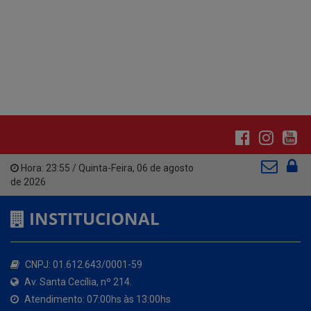
Hora:
23:55
/
Quinta-Feira
,
06 de agosto
de 2026
INSTITUCIONAL
CNPJ: 01.612.643/0001-59
Av. Santa Cecília, nº 214.
Atendimento: 07:00hs às 13:00hs
(83) 3642-1006
contato@santacecilia.pb.gov.br
Santa Cecília - PB