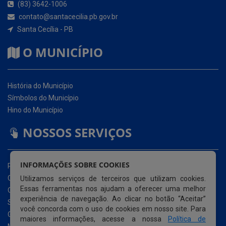
O MUNICÍPIO
História do Município
Símbolos do Município
Hino do Município
NOSSOS SERVIÇOS
Portal da Transparência
Carta de Serviços ao Usuário (CSU)
Ouvidoria Eletrônica
Serviço de Acesso à Informação – eSIC
INFORMAÇÕES SOBRE COOKIES
Glossário
Utilizamos serviços de terceiros que utilizam cookies.
Mapa do Site
Essas ferramentas nos ajudam a oferecer uma melhor
Perguntas Frequentemente Questionadas
experiência de navegação. Ao clicar no botão “Aceitar”
Acessibilidade
você concorda com o uso de cookies em nosso site. Para
maiores informações, acesse a nossa
Política de