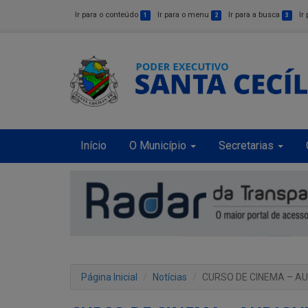
Ir para o conteúdo
Ir para o menu
Ir para a busca
Ir
1
2
3
Início
O Município
Secretarias
Página Inicial
Notícias
CURSO DE CINEMA – AU