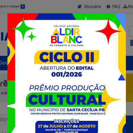
Glossário
FAQ
Ma
 para o rodapé
4
Governo Municipal
Informe-se
+ Transparência
DIOVISUAL