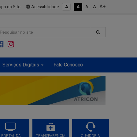
A+
A
pa do Site
Acessibilidade
A
A
A-
Serviços Digitais
Fale Conosco
PORTAL DA
TRANSPARÊNCIA
OUVIDORIA