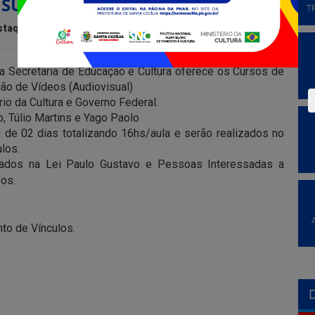
ISUAL
T
staque
 da Secretaria de Educação e Cultura oferece os Cursos de
ão de Vídeos (Audiovisual)
io da Cultura e Governo Federal.
, Túlio Martins e Yago Paolo
e 02 dias totalizando 16hs/aula e serão realizados no
los.
lados na Lei Paulo Gustavo e Pessoas Interessadas a
eos.
to de Vínculos.