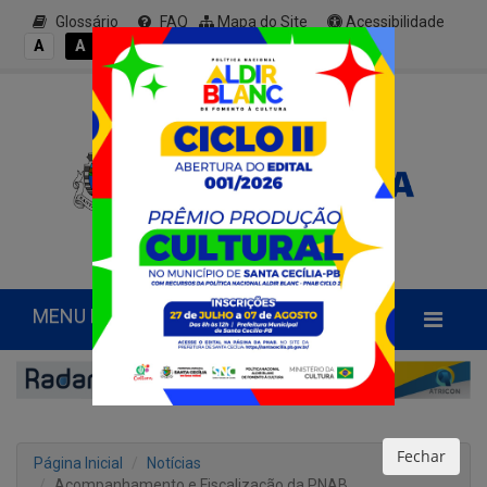
Glossário
FAQ
Mapa do Site
Acessibilidade
A+
A
A
A
A-
MENU PRINCIPAL
Fechar
Página Inicial
Notícias
Acompanhamento e Fiscalização da PNAB