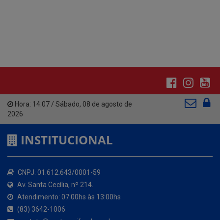
Hora:
14:07
/
Sábado
,
08 de agosto de
2026
INSTITUCIONAL
CNPJ: 01.612.643/0001-59
Av. Santa Cecília, nº 214.
Atendimento: 07:00hs às 13:00hs
(83) 3642-1006
contato@santacecilia.pb.gov.br
Santa Cecília - PB
O MUNICÍPIO