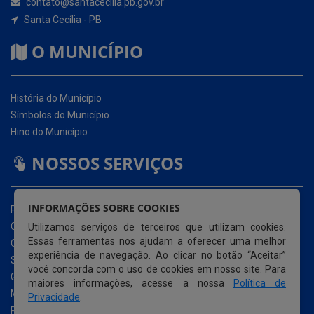
História do Município
Símbolos do Município
Hino do Município
NOSSOS SERVIÇOS
Portal da Transparência
Carta de Serviços ao Usuário (CSU)
Ouvidoria Eletrônica
Serviço de Acesso à Informação – eSIC
INFORMAÇÕES SOBRE COOKIES
Glossário
Utilizamos serviços de terceiros que utilizam cookies.
Mapa do Site
Essas ferramentas nos ajudam a oferecer uma melhor
Perguntas Frequentemente Questionadas
experiência de navegação. Ao clicar no botão “Aceitar”
Acessibilidade
você concorda com o uso de cookies em nosso site. Para
maiores informações, acesse a nossa
Política de
Privacidade
.
© Copyright 2026 Prefeitura Municipal de Santa Cecília |