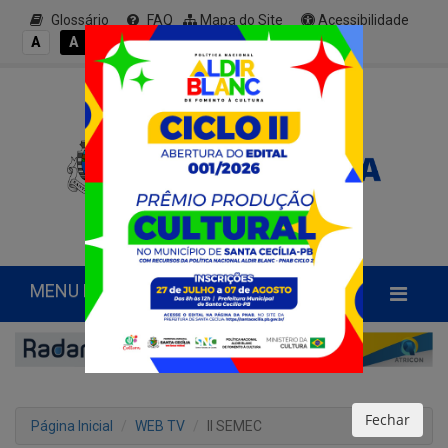
Glossário
FAQ
Mapa do Site
Acessibilidade
A+
A
A
A
A-
MENU PRINCIPAL
Fechar
Página Inicial
WEB TV
II SEMEC