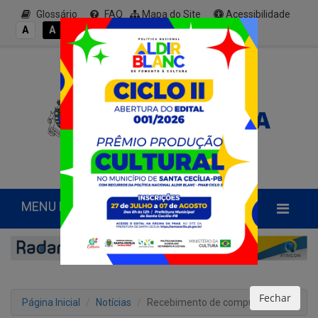
Glossário
FAQ
Mapa do Site
Acessibilidade
A+
A
A
A
A-
MENU PRINCIPAL
Fechar
Página Inicial
Notícias
Recebimento de computador