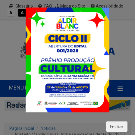
Glossário
FAQ
Mapa do Site
Acessibilidade
A+
A
A
A
A-
MENU PRINCIPAL
Fechar
Página Inicial
Notícias
Prefeito Marcílio Farias, torna se vice-presidente do CISCO