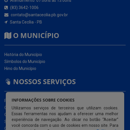
O MUNICÍPIO
História do Município
Símbolos do Município
Hino do Município
NOSSOS SERVIÇOS
Portal da Transparência
Carta de Serviços ao Usuário (CSU)
Ouvidoria Eletrônica
Serviço de Acesso à Informação – eSIC
INFORMAÇÕES SOBRE COOKIES
Glossário
Utilizamos serviços de terceiros que utilizam cookies.
Mapa do Site
Essas ferramentas nos ajudam a oferecer uma melhor
Perguntas Frequentemente Questionadas
experiência de navegação. Ao clicar no botão “Aceitar”
Acessibilidade
você concorda com o uso de cookies em nosso site. Para