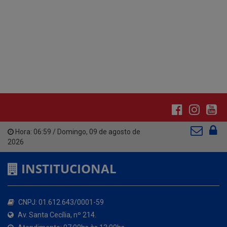
Hora:
06:59
/
Domingo
,
09 de agosto de
2026
INSTITUCIONAL
CNPJ: 01.612.643/0001-59
Av. Santa Cecília, nº 214.
Atendimento: 07:00hs às 13:00hs
(83) 3642-1006
contato@santacecilia.pb.gov.br
Santa Cecília - PB