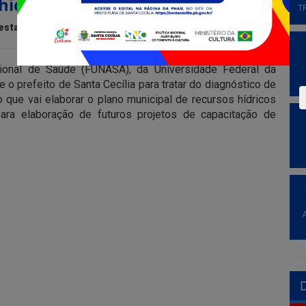
ídricos de Santa Cecília
T
estaque
ional de Saúde (FUNASA), da Universidade Federal da
o prefeito de Santa Cecília para tratar do diagnóstico de
o que vai elaborar o plano municipal de recursos hídricos
para elaboração de futuros projetos de capacitação de