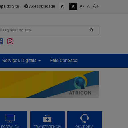
A+
A
pa do Site
Acessibilidade
A
A
A-
Serviços Digitais
Fale Conosco
PORTAL DA
TRANSPARÊNCIA
OUVIDORIA