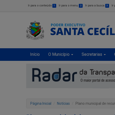
Ir para o conteúdo
Ir para o menu
Ir para a busca
Ir
1
2
3
Início
O Município
Secretarias
Página Inicial
Notícias
Plano municipal de recur