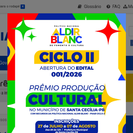
Glossário
FAQ
Ma
 para o rodapé
4
Governo Municipal
Informe-se
+ Transparência
sos hídricos de Santa Cecília