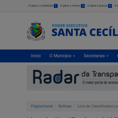
Ir para o conteúdo
Ir para o menu
Ir para a busca
Ir
1
2
3
Início
O Município
Secretarias
Página Inicial
Notícias
Lista de Classificados Le