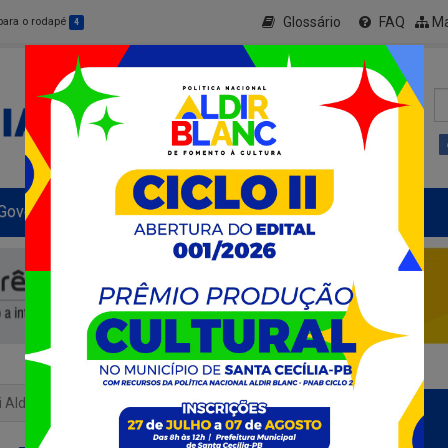
Glossário
FAQ
Ma
 para o rodapé
4
Governo Municipal
Informe-se
+ Transparência
i Aldir Blanc