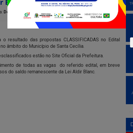
ir Blanc
T
a:
Destaque
lga o resultado das propostas CLASSIFICADAS no Edital
 no âmbito do Município de Santa Cecília.
classificados estão no Site Oficial da Prefeitura.
mento de todas as vagas do referido edital, em breve
os do saldo remanescente da Lei Aldir Blanc.