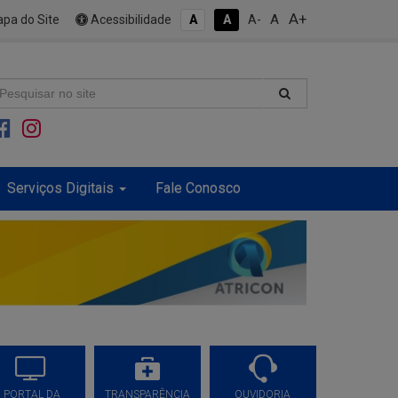
A+
A
pa do Site
Acessibilidade
A
A
A-
Serviços Digitais
Fale Conosco
PORTAL DA
TRANSPARÊNCIA
OUVIDORIA