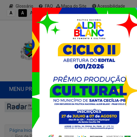
Glossário
FAQ
Mapa do Site
Acessibilidade
A+
A
A
A
A-
MENU PRINCIPAL
Página Inicial
Notícias
Fios de Prata, Raízes, Ballet Raio de Luz, da dupla