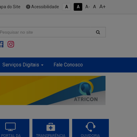
A+
A
pa do Site
Acessibilidade
A
A
A-
Serviços Digitais
Fale Conosco
PORTAL DA
TRANSPARÊNCIA
OUVIDORIA