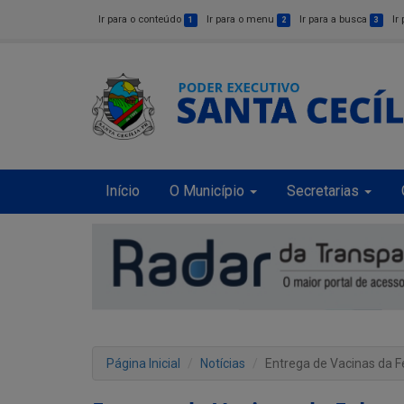
Ir para o conteúdo
Ir para o menu
Ir para a busca
Ir
1
2
3
Início
O Município
Secretarias
Página Inicial
Notícias
Entrega de Vacinas da F