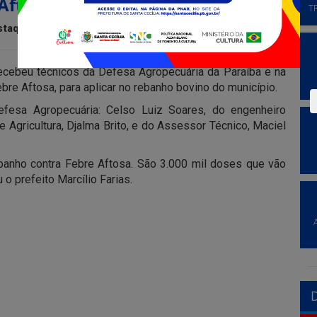
Aftosa
T
staque
, recebeu técnicos da Defesa Agropecuária da Paraíba e na
bre Aftosa, para aplicar no rebanho bovino do município.
efesa Agropecuária: Celso Luiz Soares, do engenheiro
 Agricultura, Djalma Brito, e do Assessor Técnico, Maciel
banho contra Febre Aftosa. São 3.000 mil doses que vão
o prefeito Marcílio Farias.