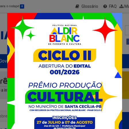
Glossário
FAQ
Ma
 para o rodapé
4
Governo Municipal
Informe-se
+ Transparência
ebre Aftosa