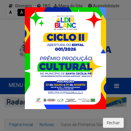
Glossário
FAQ
Mapa do Site
Acessibilidade
A+
A
A
A
A-
MENU PRINCIPAL
Fechar
Página Inicial
Notícias
Curso de Primeiros Socorros