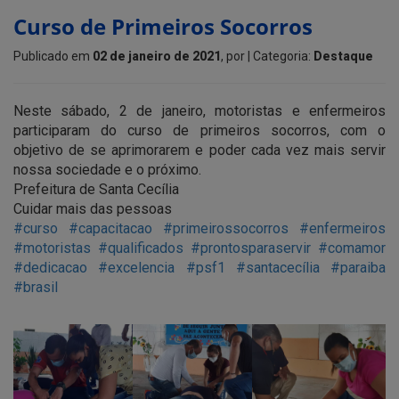
Curso de Primeiros Socorros
Publicado em
02 de janeiro de 2021
, por
| Categoria:
Destaque
Neste sábado, 2 de janeiro, motoristas e enfermeiros
participaram do curso de primeiros socorros, com o
objetivo de se aprimorarem e poder cada vez mais servir
nossa sociedade e o próximo.
Prefeitura de Santa Cecília
Cuidar mais das pessoas
#curso
#capacitacao
#primeirossocorros
#enfermeiros
#motoristas
#qualificados
#prontosparaservir
#comamor
#dedicacao
#excelencia
#psf1
#santacecília
#paraiba
#brasil