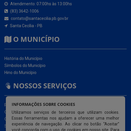
O MUNICÍPIO
História do Município
Símbolos do Município
Hino do Município
NOSSOS SERVIÇOS
Portal da Transparência
Carta de Serviços ao Usuário (CSU)
Ouvidoria Eletrônica
Serviço de Acesso à Informação – eSIC
INFORMAÇÕES SOBRE COOKIES
Glossário
Utilizamos serviços de terceiros que utilizam cookies.
Mapa do Site
Essas ferramentas nos ajudam a oferecer uma melhor
Perguntas Frequentemente Questionadas
experiência de navegação. Ao clicar no botão “Aceitar”
Acessibilidade
você concorda com o uso de cookies em nosso site. Para