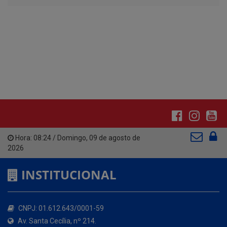
Hora:
08:24
/
Domingo
,
09 de agosto de
2026
INSTITUCIONAL
CNPJ: 01.612.643/0001-59
Av. Santa Cecília, nº 214.
Atendimento: 07:00hs às 13:00hs
(83) 3642-1006
contato@santacecilia.pb.gov.br
Santa Cecília - PB