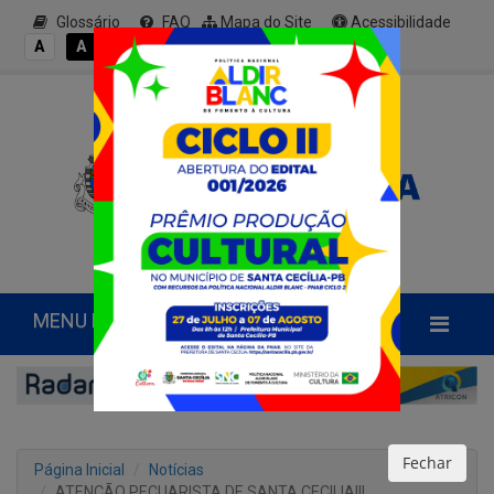
Glossário
FAQ
Mapa do Site
Acessibilidade
A+
A
A
A
A-
MENU PRINCIPAL
Fechar
Página Inicial
Notícias
ATENÇÃO PECUARISTA DE SANTA CECILIA!!!