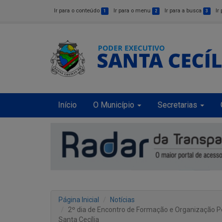
Ir para o conteúdo
Ir para o menu
Ir para a busca
Ir
1
2
3
Início
O Município
Secretarias
Página Inicial
Notícias
2º dia de Encontro de Formação e Organização P
Santa Cecília