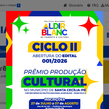
Glossário
FAQ
Ma
 para o rodapé
4
Governo Municipal
Informe-se
+ Transparência
edagógica dos professores da Rede Municipal de Ensino de