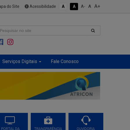
A+
A
pa do Site
Acessibilidade
A
A
A-
Serviços Digitais
Fale Conosco
PORTAL DA
TRANSPARÊNCIA
OUVIDORIA