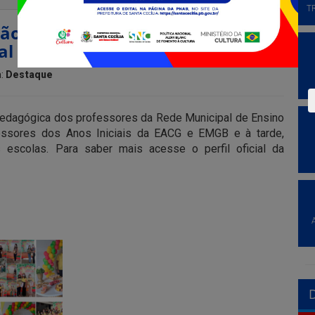
T
ção e Organização Pedagógica dos
l de Ensino de Santa Cecília
a:
Destaque
Pedagógica dos professores da Rede Municipal de Ensino
essores dos Anos Iniciais da EACG e EMGB e à tarde,
 escolas. Para saber mais acesse o perfil oficial da