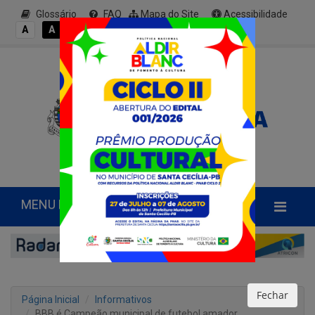
Glossário
FAQ
Mapa do Site
Acessibilidade
A+
A
A
A
A-
MENU PRINCIPAL
Fechar
Página Inicial
Informativos
BBB é Campeão municipal de futebol amador