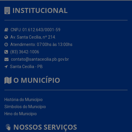
CNPJ: 01.612.643/0001-59
Av. Santa Cecília, nº 214.
Atendimento: 07:00hs às 13:00hs
(83) 3642-1006
contato@santacecilia.pb.gov.br
Santa Cecília - PB
O MUNICÍPIO
História do Município
Símbolos do Município
Hino do Município
NOSSOS SERVIÇOS
Portal da Transparência
Carta de Serviços ao Usuário (CSU)