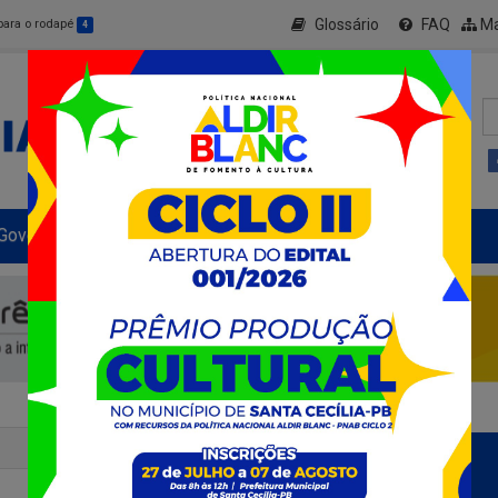
Glossário
FAQ
Ma
 para o rodapé
4
Governo Municipal
Informe-se
+ Transparência