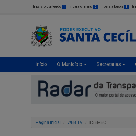
Ir para o conteúdo
Ir para o menu
Ir para a busca
Ir
1
2
3
Início
O Município
Secretarias
Página Inicial
WEB TV
II SEMEC