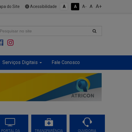
A+
A
pa do Site
Acessibilidade
A
A
A-
Serviços Digitais
Fale Conosco
PORTAL DA
TRANSPARÊNCIA
OUVIDORIA