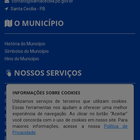
História do Município
Símbolos do Município
Hino do Município
NOSSOS SERVIÇOS
Portal da Transparência
Carta de Serviços ao Usuário (CSU)
Ouvidoria Eletrônica
Serviço de Acesso à Informação – eSIC
INFORMAÇÕES SOBRE COOKIES
Glossário
Utilizamos serviços de terceiros que utilizam cookies.
Mapa do Site
Essas ferramentas nos ajudam a oferecer uma melhor
Perguntas Frequentemente Questionadas
experiência de navegação. Ao clicar no botão “Aceitar”
Acessibilidade
você concorda com o uso de cookies em nosso site. Para
maiores informações, acesse a nossa
Política de
Privacidade
.
© Copyright 2026 Prefeitura Municipal de Santa Cecília |