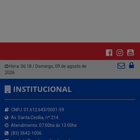
Hora:
06:18
/
Domingo
,
09 de agosto de
2026
INSTITUCIONAL
CNPJ: 01.612.643/0001-59
Av. Santa Cecília, nº 214.
Atendimento: 07:00hs às 13:00hs
(83) 3642-1006
contato@santacecilia.pb.gov.br
Santa Cecília - PB
O MUNICÍPIO