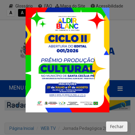
Glossário
FAQ
Mapa do Site
Acessibilidade
A+
A
A
A
A-
MENU PRINCIPAL
Fechar
Página Inicial
WEB TV
Jornada Pedagógica 2022