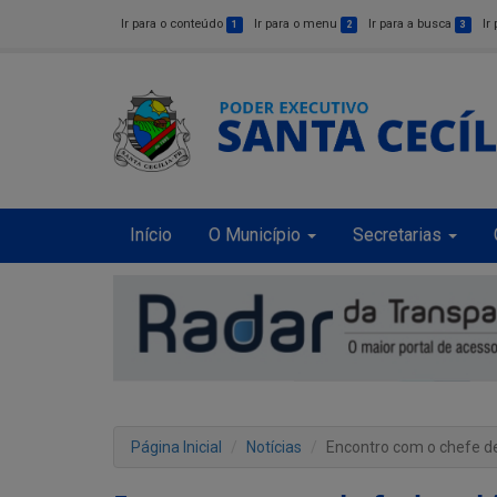
Ir para o conteúdo
Ir para o menu
Ir para a busca
Ir
1
2
3
Início
O Município
Secretarias
Página Inicial
Notícias
Encontro com o chefe d