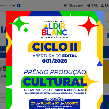
Glossário
FAQ
Ma
 para o rodapé
4
Governo Municipal
Informe-se
+ Transparência
e gabinete do Estado