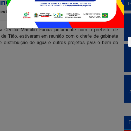
inete do Estado
T
estaque
 Cecília Marcílio Farias juntamente com o prefeito de
 de Tião, estiveram em reunião com o chefe de gabinete
e distribuição de água e outros projetos para o bem do