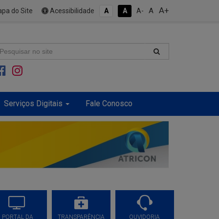
A+
A
pa do Site
Acessibilidade
A
A
A-
Serviços Digitais
Fale Conosco
PORTAL DA
TRANSPARÊNCIA
OUVIDORIA