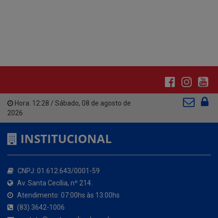
Hora:
12:28
/
Sábado
,
08 de agosto de
2026
INSTITUCIONAL
CNPJ: 01.612.643/0001-59
Av. Santa Cecília, nº 214.
Atendimento: 07:00hs às 13:00hs
(83) 3642-1006
contato@santacecilia.pb.gov.br
Santa Cecília - PB
O MUNICÍPIO