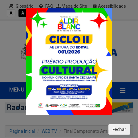
Glossário
FAQ
Mapa do Site
Acessibilidade
A+
A
A
A
A-
MENU PRINCIPAL
Fechar
Página Inicial
WEB TV
Final Campeonato Amador