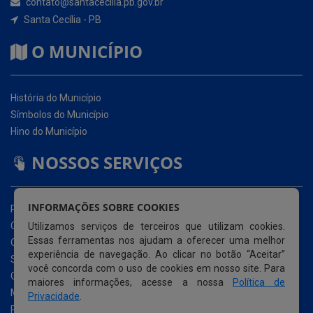
História do Município
Símbolos do Município
Hino do Município
NOSSOS SERVIÇOS
Portal da Transparência
Carta de Serviços ao Usuário (CSU)
Ouvidoria Eletrônica
Serviço de Acesso à Informação – eSIC
INFORMAÇÕES SOBRE COOKIES
Glossário
Utilizamos serviços de terceiros que utilizam cookies.
Mapa do Site
Essas ferramentas nos ajudam a oferecer uma melhor
Perguntas Frequentemente Questionadas
experiência de navegação. Ao clicar no botão “Aceitar”
Acessibilidade
você concorda com o uso de cookies em nosso site. Para
maiores informações, acesse a nossa
Política de
Privacidade
.
© Copyright 2026 Prefeitura Municipal de Santa Cecília |