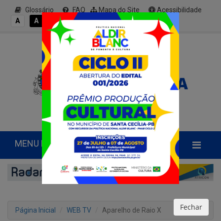
Glossário
FAQ
Mapa do Site
Acessibilidade
A+
A
A
A
A-
MENU PRINCIPAL
Fechar
Página Inicial
WEB TV
Aparelho de Raio X