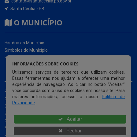
História do Município
Símbolos do Município
Hino do Município
NOSSOS SERVIÇOS
INFORMAÇÕES SOBRE COOKIES
Portal da Transparência
Carta de Serviços ao Usuário (CSU)
Utilizamos serviços de terceiros que utilizam cookies.
Essas ferramentas nos ajudam a oferecer uma melhor
Ouvidoria Eletrônica
experiência de navegação. Ao clicar no botão “Aceitar”
Serviço de Acesso à Informação – eSIC
você concorda com o uso de cookies em nosso site. Para
Glossário
maiores informações, acesse a nossa
Política de
Mapa do Site
Privacidade
.
Perguntas Frequentemente Questionadas
Acessibilidade
Aceitar
Fechar
© Copyright 2026 Prefeitura Municipal de Santa Cecília |