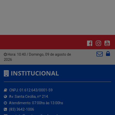
Hora:
10:40
/
Domingo
,
09 de agosto de
2026
INSTITUCIONAL
CNPJ: 01.612.643/0001-59
Av. Santa Cecília, nº 214.
Atendimento: 07:00hs às 13:00hs
(83) 3642-1006
contato@santacecilia.pb.gov.br
Santa Cecília - PB
O MUNICÍPIO