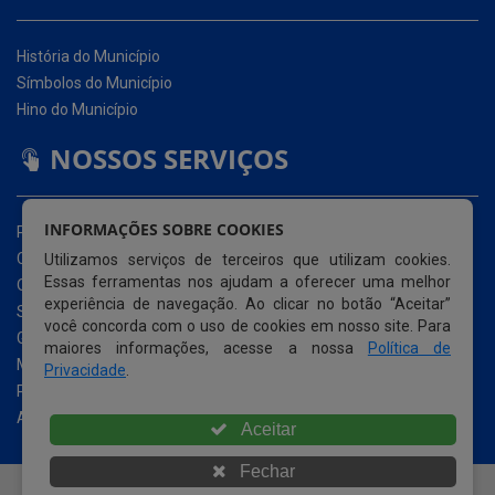
Hino do Município
NOSSOS SERVIÇOS
Portal da Transparência
Carta de Serviços ao Usuário (CSU)
Ouvidoria Eletrônica
Serviço de Acesso à Informação – eSIC
INFORMAÇÕES SOBRE COOKIES
Glossário
Utilizamos serviços de terceiros que utilizam cookies.
Mapa do Site
Essas ferramentas nos ajudam a oferecer uma melhor
Perguntas Frequentemente Questionadas
experiência de navegação. Ao clicar no botão “Aceitar”
Acessibilidade
você concorda com o uso de cookies em nosso site. Para
maiores informações, acesse a nossa
Política de
Privacidade
.
© Copyright 2026 Prefeitura Municipal de Santa Cecília |
Todos os direitos reservados
Aceitar
Fechar