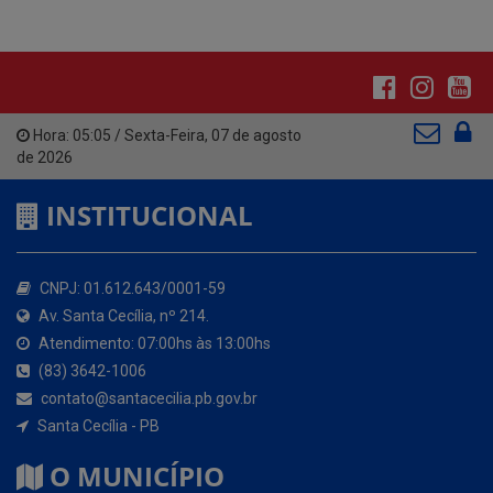
Hora:
05:05
/
Sexta-Feira
,
07 de agosto
de 2026
INSTITUCIONAL
CNPJ: 01.612.643/0001-59
Av. Santa Cecília, nº 214.
Atendimento: 07:00hs às 13:00hs
(83) 3642-1006
contato@santacecilia.pb.gov.br
Santa Cecília - PB
O MUNICÍPIO
História do Município
Símbolos do Município