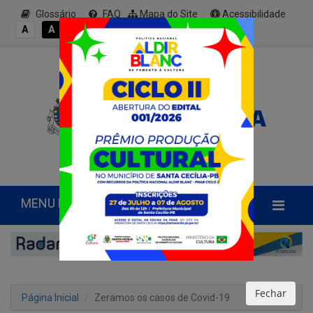
Glossário
FAQ
Mapa do Site
Acessibilidade
A+
A
A
A
A-
MENU PRINCIPAL
Fechar
Página Inicial
Zeramos os casos de Covid-19