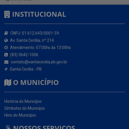
CNPJ: 01.612.643/0001-59
Av. Santa Cecília, nº 214.
Atendimento: 07:00hs às 13:00hs
(83) 3642-1006
contato@santacecilia.pb.gov.br
Santa Cecília - PB
O MUNICÍPIO
História do Município
Símbolos do Município
Hino do Município
NOSSOS SERVIÇOS
Portal da Transparência
Carta de Serviços ao Usuário (CSU)